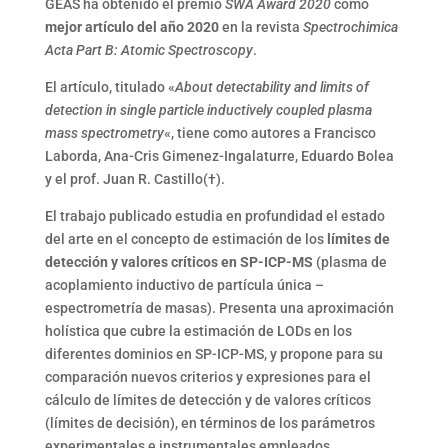
GEAS ha obtenido el premio
SWA Award 2020
como
mejor artículo del año 2020
en la revista
Spectrochimica
Acta Part B: Atomic Spectroscopy
.
El artículo, titulado «
About detectability and limits of
detection in single particle inductively coupled plasma
mass spectrometry
«, tiene como autores a Francisco
Laborda, Ana-Cris Gimenez-Ingalaturre, Eduardo Bolea
y el prof. Juan R. Castillo(†).
El trabajo publicado estudia en profundidad el estado
del arte en el concepto de estimación de los
límites de
detección y valores críticos en SP-ICP-MS
(plasma de
acoplamiento inductivo de partícula única –
espectrometría de masas). Presenta una aproximación
holística que cubre la estimación de LODs en los
diferentes dominios en SP-ICP-MS, y propone para su
comparación nuevos criterios y expresiones para el
cálculo de límites de detección y de valores críticos
(límites de decisión), en términos de los parámetros
experimentales e instrumentales empleados.