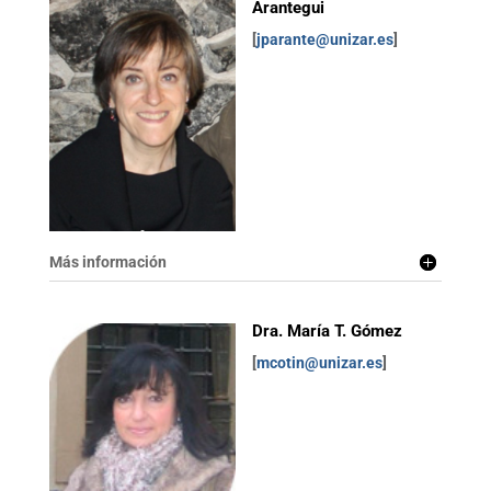
Arantegui
[
jparante@unizar.es
]
Más información
Dra. María T. Gómez
[
mcotin@unizar.es
]