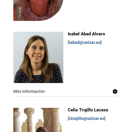
Isabel Abad Alvaro
[
iabad@unizar.es
]
Más información
Celia Trujillo Lacasa
[
ctrujillo@unizar.es
]