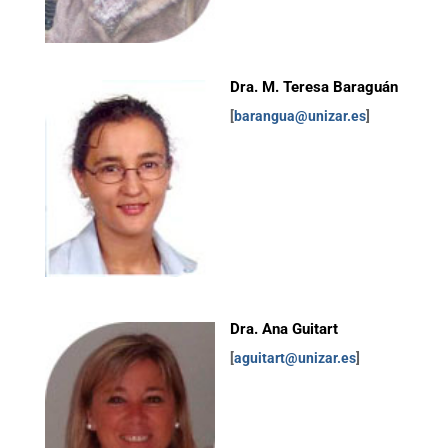
Dra. M. Teresa Baraguán
[
barangua@unizar.es
]
Dra. Ana Guitart
[
aguitart@unizar.es
]