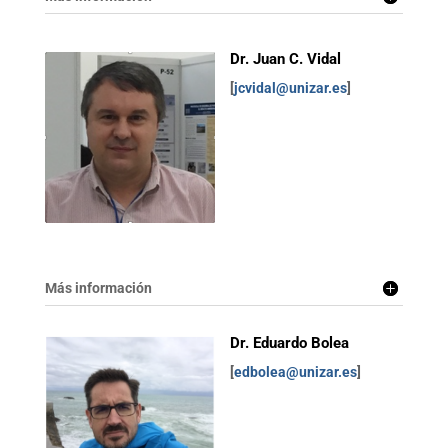
Dr. Juan C. Vidal
[
jcvidal@unizar.es
]
Más información
Dr. Eduardo Bolea
[
edbolea@unizar.es
]