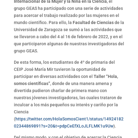
Internacional de la Mujer y la Niña en la Ciencia
, el
grupo GEAS ha participado con una serie de actividades
para acercar el trabajo realizado por las mujeres en el
mundo científico. Para ello, la
Facultad de Ciencias
de la
Universidad de Zaragoza se sumó a las actividades que
se llevaron a cabo del 4 al 16 de febrero de 2022, y en el
que participaron algunas de nuestras investigadoras del
grupo GEAS.
De esta forma, los estudiantes de 4º de primaria del
CEIP José María Mir tuvieron la oportunidad de
participar en diversas actividades con el
Taller “Hola,
somos científicas”
, donde de una manera amena y
divertida pudieron charlar de primera mano con
nuestras jóvenes investigadoras, las cuales trataron de
inculcar a los más pequeños su interés y cariño por la
Ciencia
(
https://twitter.com/HolaSomosCient1/status/14924182
02344869891?s=20&t=pdpCeEfXLoJLFLMK1u9Uw
).
Del mismo modo, y con el objetivo de acercar la Ciencia