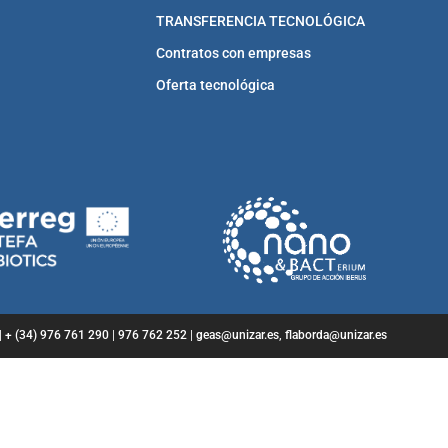
TRANSFERENCIA TECNOLÓGICA
Contratos con empresas
Oferta tecnológica
|
+ (34) 976 761 290
|
976 762 252
|
geas@unizar.es
,
flaborda@unizar.es