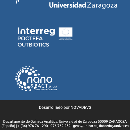
Desarrollado por NOVADEVS
Departamento de Química Analítica, Universidad de Zaragoza 50009 ZARAGOZA
(España) |
+ (34) 976 761 290
|
976 762 252
|
geas@unizar.es
,
flaborda@unizar.es