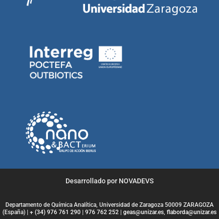
Desarrollado por NOVADEVS
Departamento de Química Analítica, Universidad de Zaragoza 50009 ZARAGOZA
(España) |
+ (34) 976 761 290
|
976 762 252
|
geas@unizar.es
,
flaborda@unizar.es