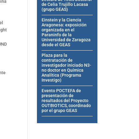
cina
de Celia Trujillo Lacasa
(grupo GEAS)
Einstein y la Ciencia
el
Aragonesa: exposición
ight
organizada en el
Paraninfo de la
Universidad de Zaragoza
FUND
desde el GEAS
Plaza para la
contratación de
investigador iniciado N3-
no doctor en Química
nte
Analítica (Programa
Investigo)
Evento POCTEFA de
presentación de
resultados del Proyecto
OUTBIOTICS, coordinado
por el grupo GEAS