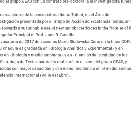
do al grupo GEAS con un contrato pre-doctoral a la investigadora tune
marca dentro de la convocatoria IberusTalent, en el Área de
vestigación presentada por el Grupo de Acción de Excelencia Iberus, en 
 «Towards a sustainable use of new nanobactericides in the frontier of f
igador Principal el Prof. Juan R. Castillo.
convocatoria de 2017 de acciones Marie Slodowska Curie en la línea CO
u Khaoula es graduada en «Biologia Analítica y Experimental» y en
s en «Biología y medio ambiente» y en «Ciencias de la calidad de los
Su trabajo de Tesis doctoral lo realizará en el seno del grupo GEAS, y
ricidas con mayor capacidad y con menor incidencia en el medio ambie
elencia Internacional (Valle del Ebro).