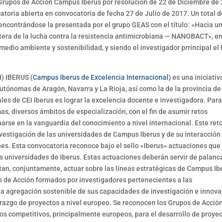
Grupos de Acción Campus Iberus por resolución de 22 de Diciembre de
toria abierta en convocatoria de fecha 27 de Julio de 2017. Un total d
ncontrándose la presentada por el grupo GEAS con el título: «Hacia u
tera de la lucha contra la resistencia antimicrobiana — NANOBACT», en
edio ambiente y sostenibilidad, y siendo el investigador prrincipal el 
) IBERUS (
Campus Iberus de Excelencia Internacional
) es una iniciativ
tónomas de Aragón, Navarra y La Rioja, así como la de la provincia de
ales de CEI Iberus es lograr la excelencia docente e investigadora. Par
as, diversos ámbitos de especialización, con el fin de asumir retos
arse en la vanguardia del conocimiento a nivel internacional. Este ret
nvestigación de las universidades de Campus Iberus y de su interacción
nes. Esta convocatoria reconoce bajo el sello «Iberus» actuaciones que
s universidades de Iberus. Estas actuaciones deberán servir de palanc
tan, conjuntamente, actuar sobre las líneas estratégicas de Campus Ib
s de Acción formados por investigadores pertenecientes a las
a agregación sostenible de sus capacidades de investigación e innova
erazgo de proyectos a nivel europeo. Se reconocen los Grupos de Acció
dos competitivos, principalmente europeos, para el desarrollo de proye