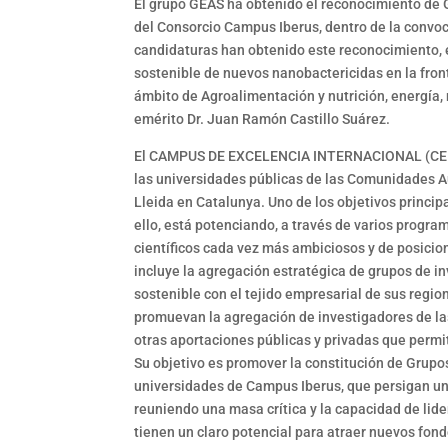
El grupo GEAS ha obtenido el reconocimiento de 
del Consorcio Campus Iberus, dentro de la convoca
candidaturas han obtenido este reconocimiento, e
sostenible de nuevos nanobactericidas en la fron
ámbito de Agroalimentación y nutrición, energía, m
emérito Dr. Juan Ramón Castillo Suárez.
El CAMPUS DE EXCELENCIA INTERNACIONAL (CEI
las universidades públicas de las Comunidades Au
Lleida en Catalunya. Uno de los objetivos princip
ello, está potenciando, a través de varios program
científicos cada vez más ambiciosos y de posicion
incluye la agregación estratégica de grupos de i
sostenible con el tejido empresarial de sus regio
promuevan la agregación de investigadores de la
otras aportaciones públicas y privadas que permi
Su objetivo es promover la constitución de Grupo
universidades de Campus Iberus, que persigan un
reuniendo una masa crítica y la capacidad de lid
tienen un claro potencial para atraer nuevos fon