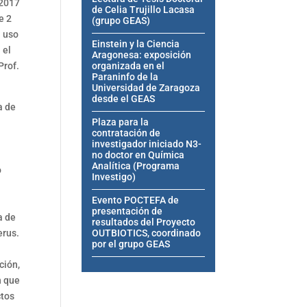
 2017
de Celia Trujillo Lacasa
e 2
(grupo GEAS)
n uso
Einstein y la Ciencia
 el
Aragonesa: exposición
Prof.
organizada en el
Paraninfo de la
Universidad de Zaragoza
desde el GEAS
a de
Plaza para la
contratación de
a
investigador iniciado N3-
no doctor en Química
Analítica (Programa
o
Investigo)
Evento POCTEFA de
presentación de
a de
resultados del Proyecto
erus.
OUTBIOTICS, coordinado
por el grupo GEAS
ción,
n que
ctos