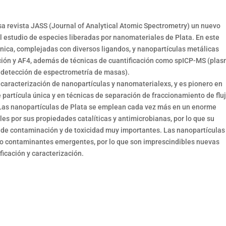
a revista JASS (Journal of Analytical Atomic Spectrometry) un nuevo
l estudio de especies liberadas por nanomateriales de Plata. En este
ónica, complejadas con diversos ligandos, y nanopartículas metálicas
ración y AF4, además de técnicas de cuantificación como spICP-MS (pla
n detección de espectrometría de masas).
 caracterización de nanopartículas y nanomaterialexs, y es pionero en
partícula única y en técnicas de separación de fraccionamiento de flu
 Las nanopartículas de Plata se emplean cada vez más en un enorme
s por sus propiedades catalíticas y antimicrobianas, por lo que su
de contaminación y de toxicidad muy importantes. Las nanopartículas
mo contaminantes emergentes, por lo que son imprescindibles nuevas
ficación y caracterización.